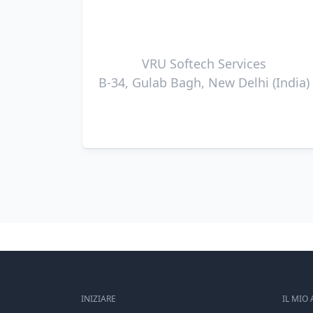
VRU Softech Services
B-34, Gulab Bagh, New Delhi (India)
INIZIARE
IL MIO