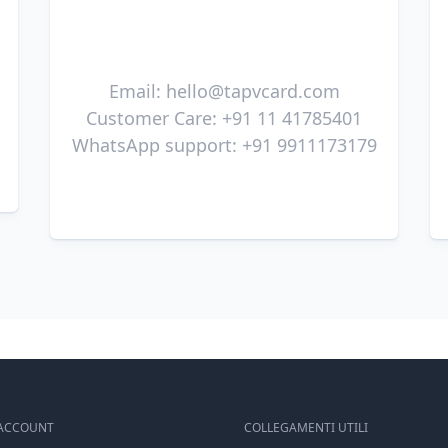
Email:
hello@tapvcard.com
Customer Care: +91 11 41785401
WhatsApp support: +91 9911173179
 ACCOUNT
COLLEGAMENTI UTILI