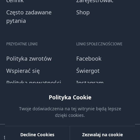
cennik
Zarejestrować
Często zadawane
Shop
pytania
PRZYDATNE LINKI
LINKI SPOŁECZNOŚCIOWE
Polityka zwrotów
Facebook
Wspierać się
Świergot
Polityka prywatności
Instagram
Zasady i warunki
Youtube
Polityka Cookie
Blog
Twoje doświadczenia na tej witrynie będą lepsze
dzięki cookies.
Decline Cookies
Zezwalaj na cookie
tapvcard.com. Wszelkie prawa zastrzeżone.